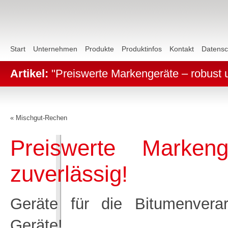
Start
Unternehmen
Produkte
Produktinfos
Kontakt
Datensc
Artikel:
"Preiswerte Markengeräte – robust u
«
Mischgut-Rechen
Preiswerte Marken
zuverlässig!
Geräte für die
Bitumenvera
Geräte!