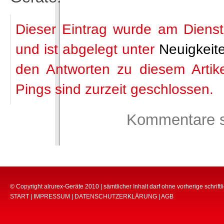
Dieser Eintrag wurde am Dienst
und ist abgelegt unter
Neuigkeit
den Antworten zu diesem Artik
Pings sind zurzeit geschlossen.
Kommentare s
© Copyright alrurex-Geräte 2010 | sämtlicher Inhalt darf ohne vorherige schri
START
|
IMPRESSUM
|
DATENSCHUTZERKLÄRUNG
|
AGB