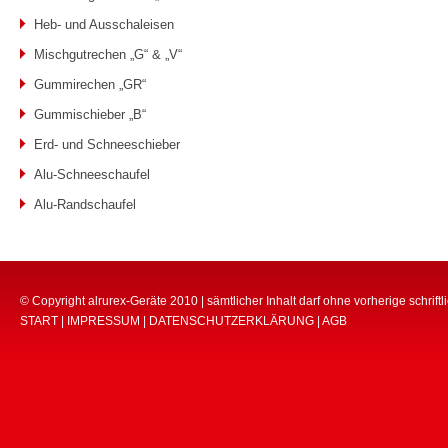
Heb- und Ausschaleisen
Mischgutrechen „G“ & „V“
Gummirechen „GR“
Gummischieber „B“
Erd- und Schneeschieber
Alu-Schneeschaufel
Alu-Randschaufel
© Copyright alrurex-Geräte 2010 | sämtlicher Inhalt darf ohne vorherige schri
START
|
IMPRESSUM
|
DATENSCHUTZERKLÄRUNG
|
AGB